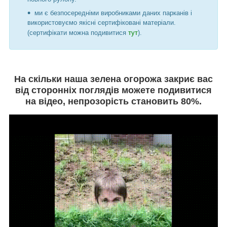
ми є безпосередніми виробниками даних парканів і
використовуємо якісні сертифіковані матеріали.
(сертифікати можна подивитися
тут
).
На скільки наша зелена огорожа закриє вас
від сторонніх поглядів можете подивитися
на відео, непрозорість становить 80%.