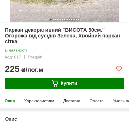
Паркан декоративний "ВИСОТА 50см."
Огорожа від сусідів Зелена, Хвойний паркан
сітка
В наявності
Код: 017
Роздріб
225
₴/пог.м
Купити
Опис
Характеристики
Доставка
Оплата
Умови п
Опис