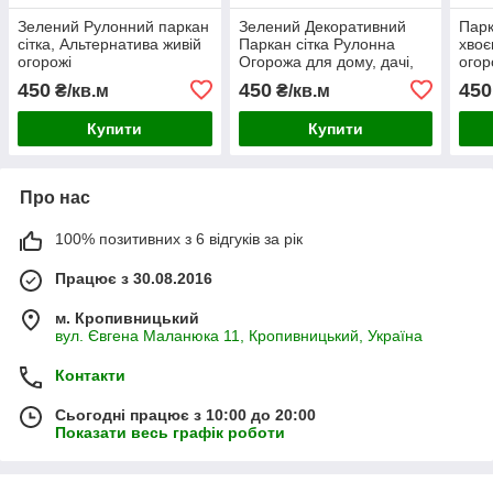
Зелений Рулонний паркан
Зелений Декоративний
Парк
сітка, Альтернатива живій
Паркан сітка Рулонна
хвоє
огорожі
Огорожа для дому, дачі,
огор
альтанок, терас, балконів
альт
450
450
450
₴/кв.м
₴/кв.м
Купити
Купити
Про нас
100% позитивних з 6 відгуків за рік
Працює з 30.08.2016
м. Кропивницький
вул. Євгена Маланюка 11, Кропивницький, Україна
Контакти
Сьогодні працює з 10:00 до 20:00
Показати весь графік роботи