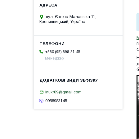
вул. Євгена Маланюка 11,
Кропивницький, Україна
М
п
с
+380 (95) 898-31-45
Н
Менеджер
д
б
inukr89@gmail.com
0958983145