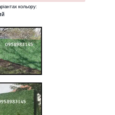
аріантах кольору:
ий