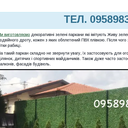
ТЕЛ. 095898
и виготовляємо
декоративні зелені паркани які імітують Живу зеле
одвійного дроту, кожен з яких обплетений ПВХ плівкою. Після чого
ітки рабиці.
а такий паркан складно не звернути увагу, їх застосовують для о
ілянок, дитячих і спортивних майданчиків. Також дуже часто засто
алконів, фасадів будівель.