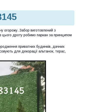
3145
ну огорожу. Забор виготовлений з
 з цього дроту робимо паркан за принципом
городження приватних будинків, дачних
совують для декорації альтанок, терас,