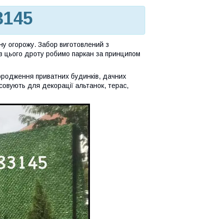
3145
ну огорожу. Забор виготовлений з
 з цього дроту робимо паркан за принципом
городження приватних будинків, дачних
совують для декорації альтанок, терас,