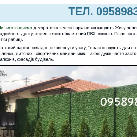
ТЕЛ. 095898
и виготовляємо
декоративні зелені паркани які імітують Живу зеле
одвійного дроту, кожен з яких обплетений ПВХ плівкою. Після чого
ітки рабиці.
а такий паркан складно не звернути увагу, їх застосовують для о
ілянок, дитячих і спортивних майданчиків. Також дуже часто засто
алконів, фасадів будівель.