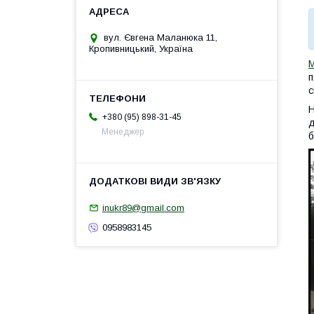
вул. Євгена Маланюка 11,
Кропивницький, Україна
М
п
с
Н
+380 (95) 898-31-45
д
Менеджер
б
inukr89@gmail.com
0958983145