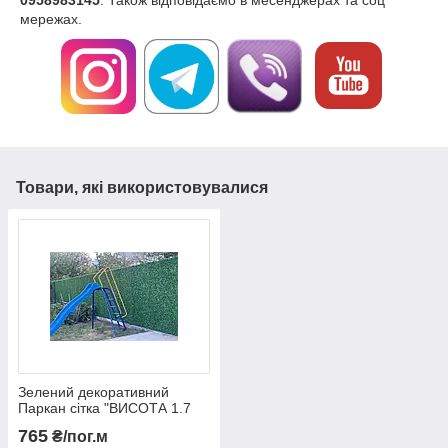
мережах.
Товари, які використовувалися
Зелений декоративний
Паркан сітка "ВИСОТА 1.7
м." Рулонний паркан, зелена
765
₴/пог.м
хвойна огорожа, хвойний