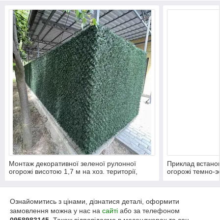
Монтаж декоративної зеленої рулонної
Приклад встано
огорожі висотою 1,7 м на хоз. території,
огорожі темно-з
прилеглій до будівлі. Огорожа закриває
периметру госпо
технічну зону від сторонніх поглядів та
структура забезп
зберігає охайний вигляд простору.
гармонійно впис
Ознайомитись з цінами, дізнатися деталі, оформити
середовище.
замовлення можна у нас на
сайті
або за телефоном
0958983145
. Також відповідаємо в месенджерах та соц