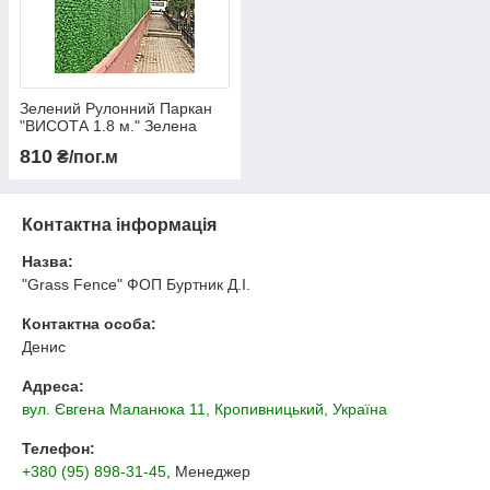
Зелений Рулонний Паркан
"ВИСОТА 1.8 м." Зелена
Декоративна Огорожа,
810
₴/пог.м
паркан для приватного
будинку, живий паркан
Контактна інформація
Назва:
"Grass Fence" ФОП Буртник Д.І.
Контактна особа:
Денис
Адреса:
вул. Євгена Маланюка 11, Кропивницький, Україна
Телефон:
+380 (95) 898-31-45
, Менеджер