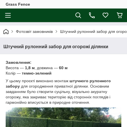
Grass Fence
Фотозвіт замовників
Штучний рулонний забор для огорож
Штучний рулонний забор для огорожі ділянки
Замовлення:
Висота —
1,8 м
, довжина —
60 м
Колір —
темно-зелений
У цьому проєкті виконано монтаж
штучного рулонного
забору
для огородження приватної ділянки. Основним
завданням було створити суцільну, візуально акуратну
огорожу, яка закриває територію від сторонніх поглядів і
гармонійно вписується в природне оточення.