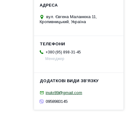
вул. Євгена Маланюка 11,
Кропивницький, Україна
+380 (95) 898-31-45
Менеджер
inukr89@gmail.com
0958983145