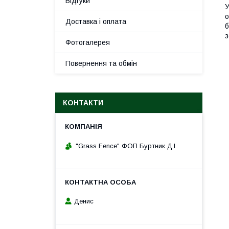
Відгуки
У
о
Доставка і оплата
б
з
Фотогалерея
Повернення та обмін
КОНТАКТИ
"Grass Fence" ФОП Буртник Д.І.
Денис