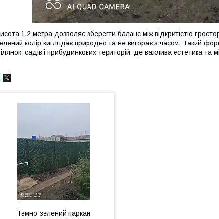
исота 1,2 метра дозволяє зберегти баланс між відкритістю просто
елений колір виглядає природно та не вигорає з часом. Такий фо
ілянок, садів і прибудинкових територій, де важлива естетика та м
Темно-зелений паркан