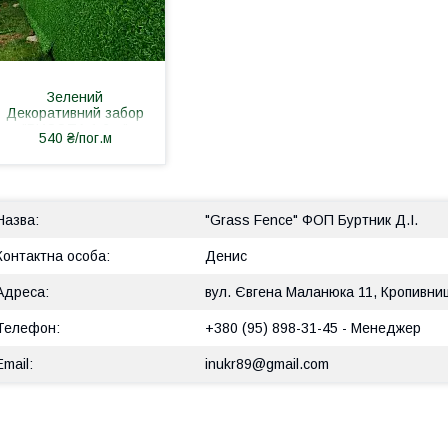
Зелений
Декоративний забор
"ВИСОТА 1.2 м"
540 ₴/пог.м
Зелена Декоративна
Огорожа, затіняюча
сітка
"Grass Fence" ФОП Буртник Д.І.
Денис
вул. Євгена Маланюка 11, Кропивниц
+380 (95) 898-31-45
Менеджер
inukr89@gmail.com