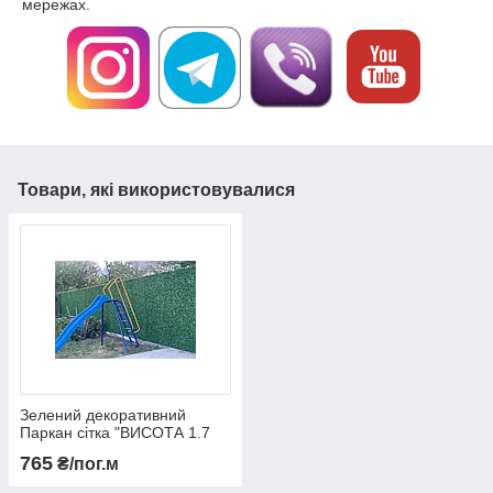
мережах.
Товари, які використовувалися
Зелений декоративний
Паркан сітка "ВИСОТА 1.7
м." Рулонний паркан, зелена
765
₴/пог.м
хвойна огорожа, хвойний
паркан сітка