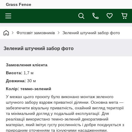
Grass Fence
Фотозвіт замовників
Зелений штучний забор фото
Зелений штучний забор фото
Замовлення клієнта
Висота:
1,7 м
Довжина:
30 м
Колір: темно-зелений
У межах цього проєкту було виконано монтаж зеленого
штучного забору вздовж приватної ділянки. Основна мета —
забезпечити візуальну приватність, охайний вигляд території
та мінімальний догляд у подальшій експлуатації. Для
реалізації використано темно-зелений декоративний
матеріал, який імітує густу рослинність і добре поєднується з
природним оточенням та існуючими насадженнями.