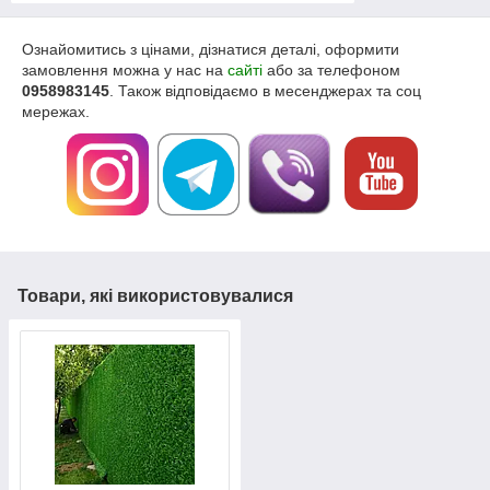
частини. Комбінація секцій різної висоти
дозволяє ефективно зонувати простір.
Ознайомитись з цінами, дізнатися деталі, оформити
замовлення можна у нас на
сайті
або за телефоном
0958983145
. Також відповідаємо в месенджерах та соц
мережах.
Товари, які використовувалися