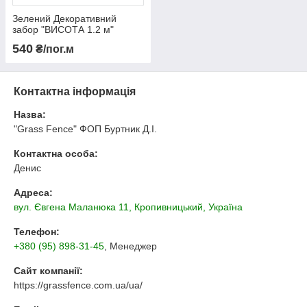
Зелений Декоративний
забор "ВИСОТА 1.2 м"
Зелена Декоративна
540
₴/пог.м
Огорожа, затіняюча сітка
Контактна інформація
Назва:
"Grass Fence" ФОП Буртник Д.І.
Контактна особа:
Денис
Адреса:
вул. Євгена Маланюка 11, Кропивницький, Україна
Телефон:
+380 (95) 898-31-45
, Менеджер
Сайт компанії:
https://grassfence.com.ua/ua/