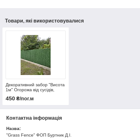
Товари, які використовувалися
Декоративний забор "Висота
1м" Огорожа від сусідів,
Хвойний забор сітка
450
₴/пог.м
Контактна інформація
Назва:
"Grass Fence" ФОП Буртник Д.І.